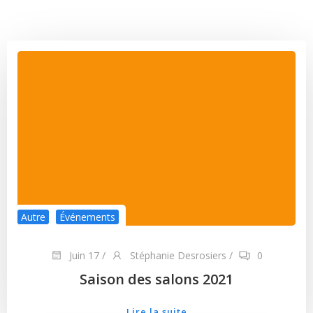
Autre
Événements
Juin 17
/
Stéphanie Desrosiers
/
0
Saison des salons 2021
Lire la suite