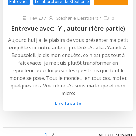
Entrevues
Le laboratoire de Stéphanie
Fév 23
/
Stéphanie Desrosiers
/
0
Entrevue avec: -Y-, auteur (1ère partie)
Aujourd'hui j'ai le plaisirs de vous présenter ma petit
enquête sur notre auteur préféré: -Y- alias Yanick A.
Beausoleil. Je dis mon enquête, ce n'est pas tout à
fait exacte, je me suis plutôt transformer en
reporteur pour lui poser les questions que tout le
monde se pose. Tout le monde..., en tout cas, moi et
quelques uns. Voici donc -Y- sous ma loupe et mon
micro:
Lire la suite
Page
Page
1
2
ARTICLE SUIVANT