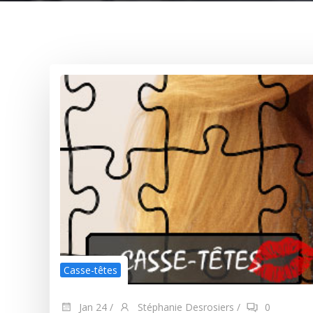
Casse-têtes
Jan 24
/
Stéphanie Desrosiers
/
0