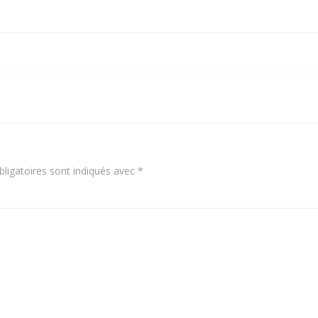
Navigation
de
l’article
ligatoires sont indiqués avec
*