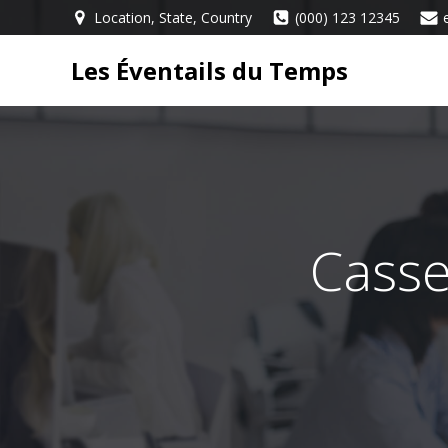
Aller
Location, State, Country
(000) 123 12345
au
contenu
Les Éventails du Temps
Casse