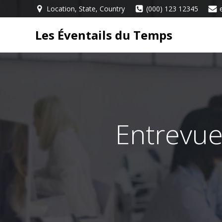
Aller
Location, State, Country
(000) 123 12345
au
contenu
Les Éventails du Temps
Entrevue 