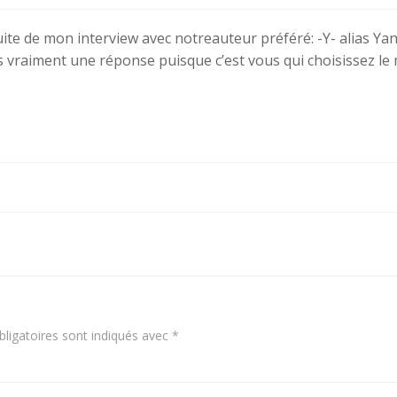
suite de mon interview avec notreauteur préféré: -Y- alias Yan
is vraiment une réponse puisque c’est vous qui choisissez le 
Navigation
de
l’article
ligatoires sont indiqués avec
*