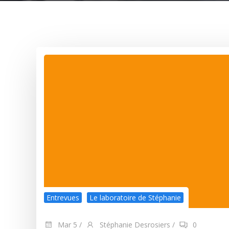
Entrevues
Le laboratoire de Stéphanie
Mar 5
/
Stéphanie Desrosiers
/
0