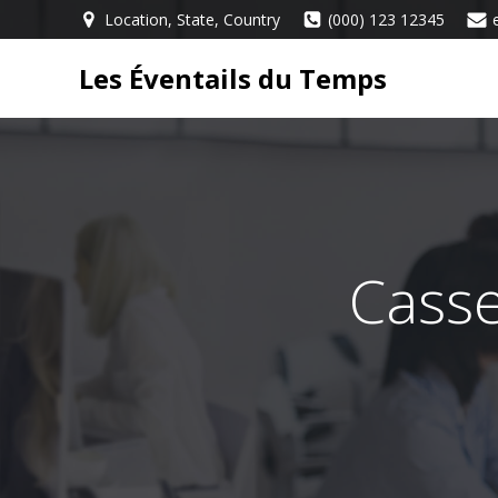
Aller
Location, State, Country
(000) 123 12345
au
contenu
Les Éventails du Temps
Casse