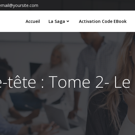
email@yoursite.com
Accueil
La Saga
Activation Code EBook
-tête : Tome 2- L