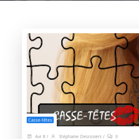
Casse-têtes
Avr 8
/
Stéphanie Desrosiers
/
0