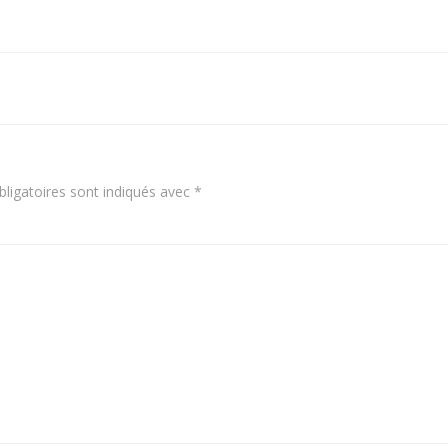
Navigation
de
l’article
ligatoires sont indiqués avec
*