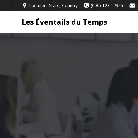
Aller
Location, State, Country
(000) 123 12345
au
contenu
Les Éventails du Temps