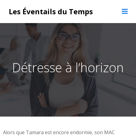
Aller
Les Éventails du Temps
au
contenu
Détresse à l’horizon
Alors que Tamara est encore endormie, son MAC